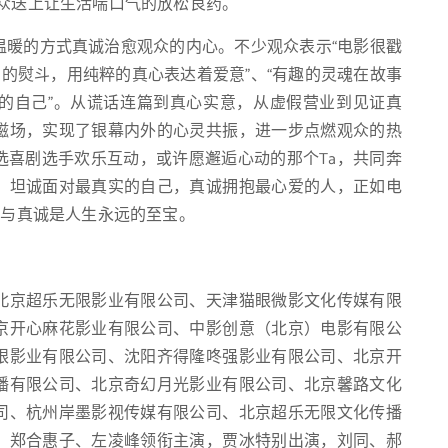
众送上让生活喘口气的放松良药。
温暖的方式真诚治愈观众的内心。不少观众表示“电影很戳
恼的熨斗，用纯粹的真心表达着爱意”、“有趣的灵魂在故事
的自己”。从谎话连篇到真心实意，从虚假营业到见证真
磁场，实现了银幕内外的心灵共振，进一步点燃观众的热
选喜剧选手欢乐互动，或许愿邂逅心动的那个Ta，共同奔
，坦诚面对最真实的自己，真诚拥抱最心爱的人，正如电
爱与真诚是人生永远的至宝。
北京超乐无限影业有限公司、天津猫眼微影文化传媒有限
京开心麻花影业有限公司、中影创意（北京）电影有限公
眼影业有限公司、沈阳齐得隆咚强影业有限公司、北京开
播有限公司、北京奇幻月光影业有限公司、北京馨路文化
司、杭州岸墨影视传媒有限公司、北京超乐无限文化传播
，郑合惠子、左凌峰领衔主演，贾冰特别出演，刘同、郝