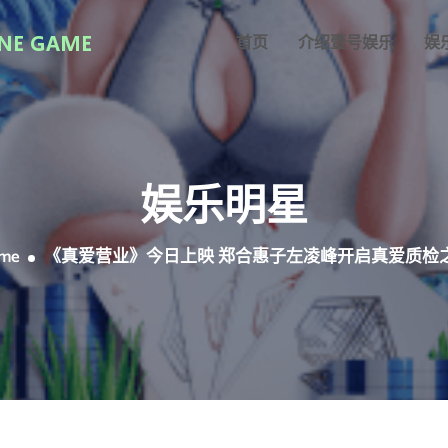
首页
介绍壹号娱乐
娱
娱乐明星
me
《真爱营业》今日上映 郑合惠子左凌峰开启真爱质检