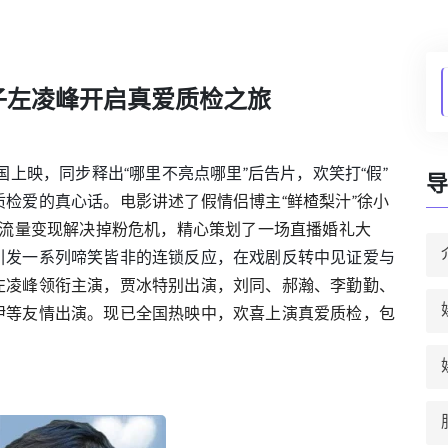
子左凌峰开启真爱质检之旅
国上映，同步释出“哪里不亮点哪里”后告片，欢笑打“假”
导
质检爱的真心话。
电影讲述了假情侣博主“鲜楂梨汁”徐小
现流量变现解决掉粉危机，精心策划了一场直播婚礼大
引发一系列啼笑皆非的连锁反应，在戏剧反转中见证爱与
左凌峰领衔主演，贾冰特别出演，刘同、郝瀚、李勤勤、
伊等友情出演。现已全国热映中，欢喜上演真爱质检，包