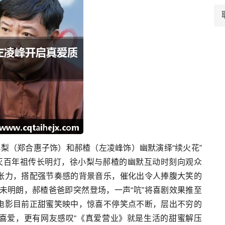
梨（郑合惠子饰）和郝楂（左凌峰饰）幽默演绎“续火花”
吹灭百年祖传长明灯，徐小梨与郝楂的幽默互动时刻向观众
张力，搭配强节奏感的背景音乐，催化出令人捧腹大笑的
尚未明朗，郝楂爸爸即突然登场，一声“吭”将喜剧效果推至
电影目前正甜蜜笑映中，惊喜不停笑点不断，层出不穷的
的喜爱，更有网友感叹“《真爱营业》就是生活的甜蜜解压