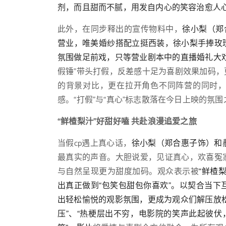
剂，而且甜而不腻，用发自内心的笑容治愈人心
此外，在同步释出的宣传物料中，
徐小梨（郑
营业，唯美婚纱搭配立挺西装，徐小梨手捧玫
氛围做足前戏，只等营业剧本中的直播婚礼大
假锤”带头打假，反差感十足为喜剧效果加码
的背景对比，更在拉开角色不同阵营的同时
感。“打假”与“真心”标志散落在今日上映的氛围
“鲜楂梨汁”好甜好嗑 共赴浪漫追爱之旅
当假cp遇上真心话，
徐小梨（郑合惠子饰）和
最真实的声音。大胆说爱，见证真心，欢喜冤
与自然呈现更为甜度加码。观众表示被
“鲜楂
出真正做到“包笑包甜包你喜欢”。以契合当
出轻松愉悦的观影氛围，更成为观众们解压放
压”、“热梗层出不穷，电影院的笑声此起彼伏