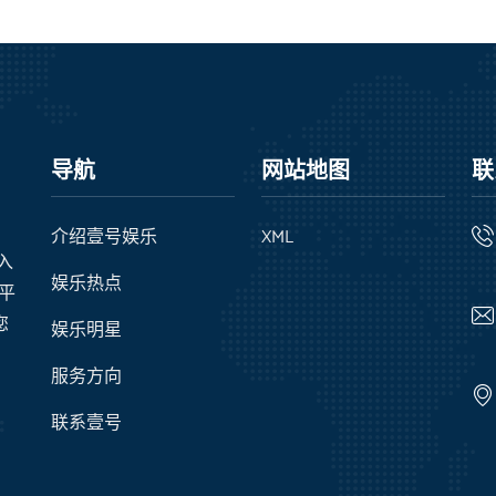
导航
网站地图
联
介绍壹号娱乐
XML
录入
娱乐热点
级平
您
娱乐明星
服务方向
联系壹号