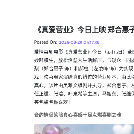
《真爱营业》今日上映 郑合惠
Posted On:
2025-08-29 05:17:38
爱情喜剧电影《真爱营业》今日（3月15日）全
妙趣横生，放松治愈为生活解压，与观众一同
梨（郑合惠子 饰）和郝楂（左凌峰 饰）为实
戏！欢喜冤家演绎真假错位的营业剧本，
由此
真心。
该片由吴雅文编剧并执导，郑合惠子、
任正斌、张晗、叶泉希等主演，马旭东、张维
笑包甜包你喜欢！
合约情侣笑验真心喜感十足点燃喜剧之魂