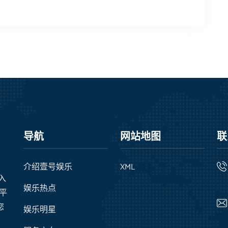
导航
网站地图
联
介绍壹号娱乐
XML
录入
娱乐热点
级平
您
娱乐明星