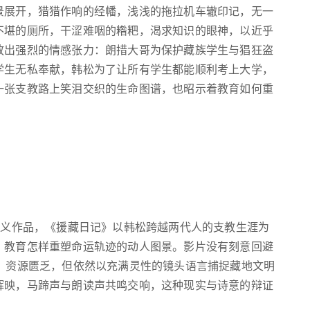
景展开，猎猎作响的经幡，浅浅的拖拉机车辙印记，无一
不堪的厕所，干涩难咽的糌粑，渴求知识的眼神，以近乎
放出强烈的情感张力：朗措大哥为保护藏族学生与猖狂盗
学生无私奉献，韩松为了让所有学生都能顺利考上大学，
一张支教路上笑泪交织的生命图谱，也昭示着教育如何重
主义作品，《援藏日记》以韩松跨越两代人的支教生涯为
、教育怎样重塑命运轨迹的动人图景。影片没有刻意回避
、资源匮乏，但依然以充满灵性的镜头语言捕捉藏地文明
辉映，马蹄声与朗读声共鸣交响，这种现实与诗意的辩证