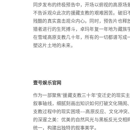
同步发布的终极预告中，开场以俯视的高原场
不告诉观众此次的援藏支教的艰难困苦。破旧
残酷的真实直击观众内心。同时，预告片也释
猎者进行的生死搏斗，卓玛年复一年地为藏族
在雪域高原支教几十年，所有的一切都谱写成
塑这片土地的未来。
壹号娱乐官网
作为一部聚焦"援藏支教三十年"变迁史的现实
叙事轴线，细腻刻画出知识如何打破文化隔阂
支教过程中的现实困境——高原反应、文化冲突
的深邃之美：优美的自然风光与黑板反光交相
统一，构建出独特的叙事美学。