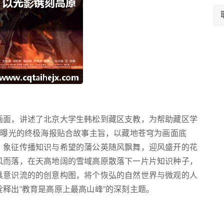
画面，讲述了北京大学生韩松到藏区支教，为帮助藏区学
新曝光的终极海报贴合故事主旨，以藏地苍穹为画面底
，象征传播知识与希望的蒲公英随风飘舞，迎风盛开的花
风而落，在天高地阔的雪域高原散落下一片片知识种子，
具意识流的的创意构图，将个恢弘的自然世界与微观的人
释出"教育是高原上最高山峰"的深刻主题。