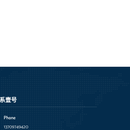
系壹号
Phone
13709749420