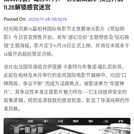
11.28解锁感官迷宫
Posted On:
2025-11-28 06:15:19
时光网讯第75届柏林国际电影节主竞赛单元影片《死钻倒
影》今日官宣预售开启，发布“虚幻交织”主题预告及“钻石棱
镜”主题海报。影片定于11月28日正式上映，并将在本周末于
14城开启超前限定点映。
该片由法国导演组合伊莲娜·卡泰特与布鲁诺·福扎尼执导，
此前在柏林及本月举行的金鸡国际电影节展映中，均因“口
碑两极、争议不断” 而成为话题焦点，被影迷奉为“年度神
片”，其争议性本身正是影片魅力所在——它主动放弃安全的
叙事逻辑，转而追求极致的感官刺激，彰显了导演纯粹的作
者风格。