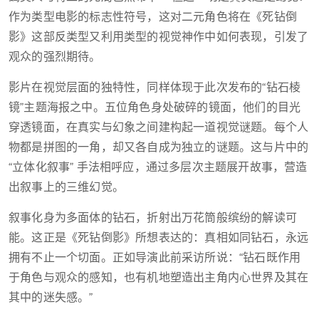
作为类型电影的标志性符号，这对二元角色将在《死钻倒
影》这部反类型又利用类型的视觉神作中如何表现，引发了
观众的强烈期待。
影片在视觉层面的独特性，同样体现于此次发布的“钻石棱
镜”主题海报之中。五位角色身处破碎的镜面，他们的目光
穿透镜面，在真实与幻象之间建构起一道视觉谜题。每个人
物都是拼图的一角，却又各自成为独立的谜题。这与片中的
“立体化叙事” 手法相呼应，通过多层次主题展开故事，营造
出叙事上的三维幻觉。
叙事化身为多面体的钻石，折射出万花筒般缤纷的解读可
能。这正是《死钻倒影》所想表达的：真相如同钻石，永远
拥有不止一个切面。正如导演此前采访所说：“钻石既作用
于角色与观众的感知，也有机地塑造出主角内心世界及其在
其中的迷失感。”