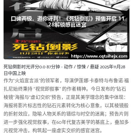
死钻倒影
时光评分
0.0
87分钟 - 动作 / 惊悚 / 悬疑
2025年11月28
日中国上映
作为“火焰宣言派”的领军者，导演伊莲娜·卡泰特与布鲁诺·福
扎尼始终秉持 “视觉即叙事” 的作者精神。今日发布的“钻石
棱镜”海报与“虚幻交织”预告，正是其美学理念的集中体现：
海报将影片标志性的钻石元素转化为核心意象，以其棱镜般
的折射效应，隐喻人物关系的错综与时空的迷离；预告片则
进一步强化视觉叙事，在60年代复古美学的基底上，叠加多
元视觉冲击，构筑起一座虚实交织的感官迷宫。