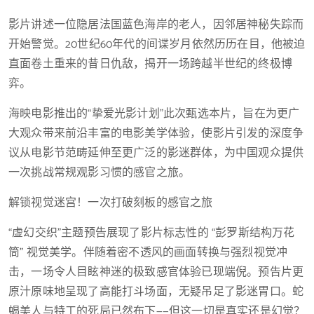
影片讲述一位隐居法国蓝色海岸的老人，因邻居神秘失踪而
开始警觉。20世纪60年代的间谍岁月依然历历在目，他被迫
直面卷土重来的昔日仇敌，揭开一场跨越半世纪的终极博
弈。
海映电影推出的“挚爱光影计划”此次甄选本片，旨在为更广
大观众带来前沿丰富的电影美学体验，使影片引发的深度争
议从电影节范畴延伸至更广泛的影迷群体，为中国观众提供
一次挑战常规观影习惯的感官之旅。
解锁视觉迷宫！一次打破刻板的感官之旅
“虚幻交织”主题预告展现了影片标志性的 “彭罗斯结构万花
筒” 视觉美学。伴随着密不透风的画面转换与强烈视觉冲
击，一场令人目眩神迷的极致感官体验已现端倪。预告片更
原汁原味地呈现了高能打斗场面，无疑吊足了影迷胃口。蛇
蝎美人与特工的死局已然布下——但这一切是真实还是幻觉？