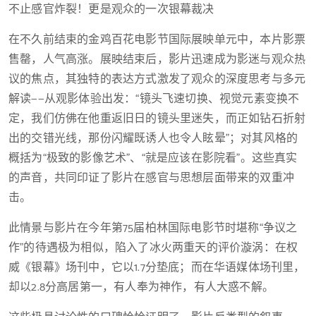
不止感官炸裂！更是观众的一次银幕裁决
在不久前结束的金鸡百花电影节国际展映单元中，本片影票
售罄，人气高涨。展映结束后，影片迅速成为影迷与观众热
议的焦点，其独特的表达方式激发了观众的深度思考与多元
解读——从观影体验出发：“镜头飞速切换、视觉元素变换不
定，我们仿佛在他重返旧日的镜头里迷失，而正如钻石折射
出的交错光线，那份闪耀既诱人也令人眩晕”；对其风格的
概括为“极致的影像艺术”、“就是应该在影院看”。这些真实
的声音，共同印证了影片在感官与思想层面带来的双重冲
击。
此情景与影片在今年第75届柏林国际电影节时堪称“争议之
作”的待遇极为相似，陷入了冰火两重天的评价漩涡：在权
威《银幕》场刊中，它以1.7分垫底；而在华语媒体场刊里，
却以2.8分高居第一，有人奉为神作，有人大惑不解。