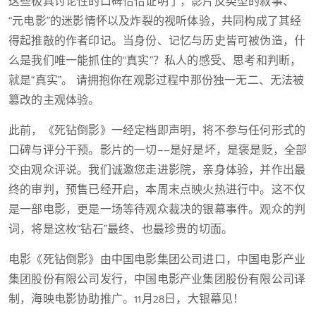
这些极具讨论性的口碑恰恰证明了，影片反类型的叙事、
“元电影”的迷影情怀以及炸裂的视听体验，共同构成了其经
得起推敲的作者印记。当身份、记忆与历史皆可被伪造，什
么是我们唯一能抓住的“真实”？私人的感受、思考和判断，
就是“真实”。 请拥抱你在观影过程中那份独一无二、无法被
篡改的主观体验。
此前，《死钻倒影》一经定档即声明，将不参与任何形式的
口碑与评分干预。影片的一切——是好是坏，是褒是贬，全部
交由观众评说。我们诚邀您走进影院，亲身体验，并作出最
终的审判，预售已经开启，本周末点映火热进行中。这不仅
是一部电影，更是一场等待观众裁决的银幕事件。观众的判
词，将是这枚“钻石”最终、也最珍贵的切面。
电影《死钻倒影》由中国电影集团公司进口，中国电影产业
集团股份有限公司发行，中国电影产业集团股份有限公司译
制，海映电影协助推广。11月28日，大银幕见！