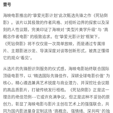
壹号
海映电影推出的“挚爱光影计划”此次甄选先锋之作《死钻倒
影》。该片以其极致的作者风格、对视听边界的探索以及深
刻的人性议题，完美印证了海映对 “类型片美学升级” 与 “高
概念作者电影” 的极致追求。在“挚爱光影计划”框架下，
《死钻倒影》将不仅仅是一次简单放映，而是通过专属排
片、主题影迷沙龙、导演深度对谈等创新形式，被真正懂得
它的观众“看见”。
从选片的先锋胆识到服务的仪式感，海映电影始终联合国际
顶级电影节，以 “精选国际先锋佳作，深耕全球电影价值” 为
核心，精心遴选兼具艺术锐度与商业潜力、并深挖社会议题
的高品质影片，打破传统发行桎梏。《死钻倒影》正是这一
理念的绝佳范例——它或许充满争议，但正是这种不妥协的原
创力，彰显了海映电影与影片主创在艺术上的强强联合，共
同为国内影迷量身定制这场 “高概念、强情绪、深共鸣” 的独