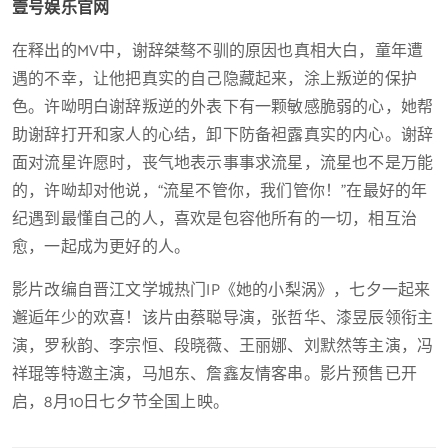
壹号娱乐官网
在释出的MV中，谢辞桀骜不驯的原因也真相大白，童年遭
遇的不幸，让他把真实的自己隐藏起来，涂上叛逆的保护
色。许呦明白谢辞叛逆的外表下有一颗敏感脆弱的心，她帮
助谢辞打开和家人的心结，卸下防备袒露真实的内心。谢辞
面对流星许愿时，丧气地表示事事求流星，流星也不是万能
的，许呦却对他说，“流星不管你，我们管你！”在最好的年
纪遇到最懂自己的人，喜欢是包容他所有的一切，相互治
愈，一起成为更好的人。
影片改编自晋江文学城热门IP《她的小梨涡》，七夕一起来
邂逅年少的欢喜！该片由蔡聪导演，张哲华、漆昱辰领衔主
演，罗秋韵、李宗恒、段晓薇、王丽娜、刘默然等主演，冯
祥琨等特邀主演，马旭东、詹鑫友情客串。影片预售已开
启，8月10日七夕节全国上映。