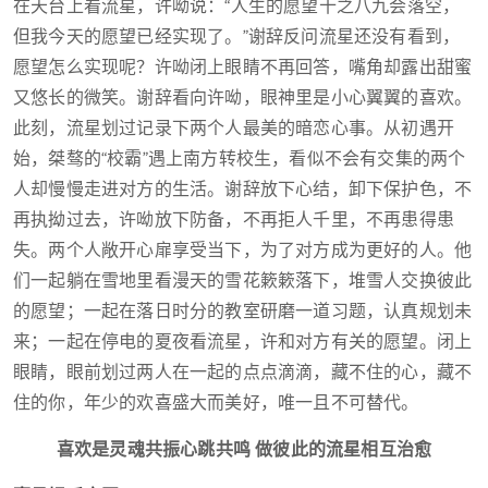
在天台上看流星，许呦说：“人生的愿望十之八九会落空，
但我今天的愿望已经实现了。”谢辞反问流星还没有看到，
愿望怎么实现呢？许呦闭上眼睛不再回答，嘴角却露出甜蜜
又悠长的微笑。谢辞看向许呦，眼神里是小心翼翼的喜欢。
此刻，流星划过记录下两个人最美的暗恋心事。从初遇开
始，桀骜的“校霸”遇上南方转校生，看似不会有交集的两个
人却慢慢走进对方的生活。谢辞放下心结，卸下保护色，不
再执拗过去，许呦放下防备，不再拒人千里，不再患得患
失。两个人敞开心扉享受当下，为了对方成为更好的人。他
们一起躺在雪地里看漫天的雪花簌簌落下，堆雪人交换彼此
的愿望；一起在落日时分的教室研磨一道习题，认真规划未
来；一起在停电的夏夜看流星，许和对方有关的愿望。闭上
眼睛，眼前划过两人在一起的点点滴滴，藏不住的心，藏不
住的你，年少的欢喜盛大而美好，唯一且不可替代。
喜欢是灵魂共振心跳共鸣 做彼此的流星相互治愈