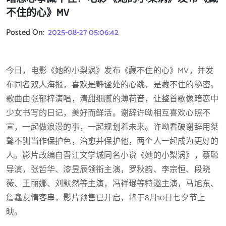
不住的心》MV
Posted On:
2025-08-27 05:06:42
今日，电影《她的小梨涡》发布《藏不住的心》MV，并发
布同名双人海报，喜欢是静谧处的心跳，是藏不住的秘密。
歌曲由张郁梓演唱，清甜细腻的薄荷音，让整首歌像暗恋中
少女书写的日记，美好而鲜活。谢辞许呦相互喜欢心照不
宣，一起做浪漫的事，一起规划着未来。许呦看破谢辞用桀
骜不驯当作保护色，治愈并保护他，两个人一起成为更好的
人。影片改编自晋江文学城同名小说《她的小梨涡》，蔡聪
导演，张哲华、漆昱辰领衔主演，罗秋韵、李宗恒、段晓
薇、王丽娜、刘默然等主演，冯祥琨等特邀主演，马旭东、
詹鑫友情客串，影片预售已开启，将于8月10日七夕节上
映。