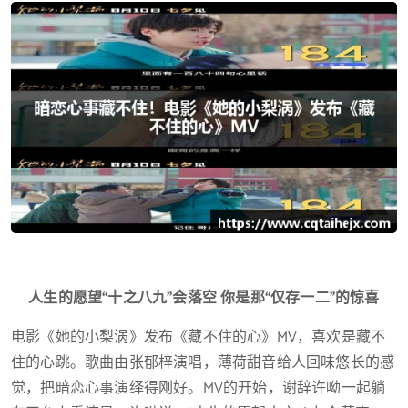
人生的愿望“十之八九”会落空 你是那“仅存一二”的惊喜
电影《她的小梨涡》发布《藏不住的心》MV，喜欢是藏不
住的心跳。歌曲由张郁梓演唱，薄荷甜音给人回味悠长的感
觉，把暗恋心事演绎得刚好。MV的开始，谢辞许呦一起躺