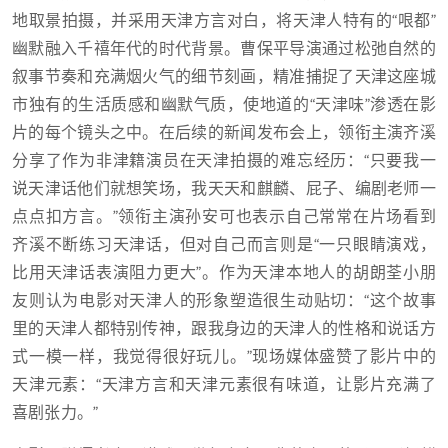
地取景拍摄，并采用天津方言对白，将天津人特有的“哏都”
幽默融入千禧年代的时代背景。曹保平导演通过松弛自然的
叙事节奏和充满烟火气的细节刻画，精准捕捉了天津这座城
市独有的生活质感和幽默气质，使地道的“天津味”渗透在影
片的每个镜头之中。在后续的新闻发布会上，领衔主演齐溪
分享了作为非津籍演员在天津拍摄的难忘经历：“只要我一
说天津话他们就想笑场，我天天和麒麟、屁子、编剧老师一
点点扣方言。”领衔主演孙安可也表示自己常常在片场看到
齐溪不断练习天津话，但对自己而言则是“一只眼睛演戏，
比用天津话表演阻力更大”。作为天津本地人的胡朗荃小朋
友则认为电影对天津人的形象塑造很生动贴切：“这个故事
里的天津人都特别传神，跟我身边的天津人的性格和说话方
式一模一样，我觉得很好玩儿。”现场媒体盛赞了影片中的
天津元素：“天津方言和天津元素很有味道，让影片充满了
喜剧张力。”