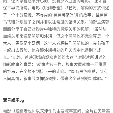
的，让大家看起来开心的，没有那么血腥的电影。”正如曹
保平导演所说，电影《脱缰者也》以轻巧、解构的方式讲述
了一个十分荒诞、不寻常的“舅舅绑架外甥”的故事，且舅舅
马飞和外甥屁子之间并非以往常见的温情关系。领衔主演郭
麒麟分享了自己对影片中独特的舅甥关系的见解：“虽然从
血缘关系来说是舅舅和外甥，但这个舅舅也不完全算是一个
大人，更像是小哥俩，这个人老想装作舅舅似的，带着孩子
一起出去冒险，他在跟外甥相处的几天当中也得到了成
长。”此外，首映现场的观众也纷纷表达了对影片所讲述的
精彩故事的喜爱：“就像片名一样，故事发展就像一匹脱缰
的野马，完全想不到接下来的走向。”“既有黑色幽默，又有
人间真情，叙事节奏抑扬顿挫，带来这个系列的新体验。”
壹号娱乐pg
电影《脱缰者也》以天津作为主要叙事空间，全片在天津实