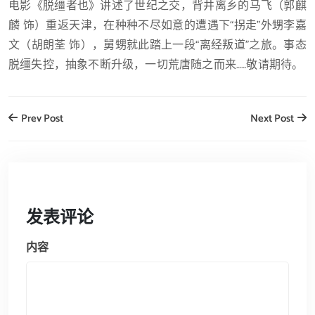
电影《脱缰者也》讲述了世纪之交，背井离乡的马飞（郭麒
麟 饰）重返天津，在种种不尽如意的遭遇下“拐走”外甥李嘉
文（胡朗荃 饰），舅甥就此踏上一段“离经叛道”之旅。事态
脱缰失控，抽象不断升级，一切荒唐随之而来……敬请期待。
Prev Post
Next Post
发表评论
内容