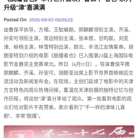
升级“津”喜满满
Posted On:
2025-09-07 05:05:23
由曹保平执导，方唱、王馼编剧，郭麒麟领衔主演，齐溪、
孙安可领衔主演，常远特别主演，张本煜、甘昀宸、刘亚
津、柳杨主演，林雪特别出演，颜北、辛浩江友情客串，胡
朗荃特别介绍的电影《脱缰者也》已入围第27届上海国际电
影节金爵奖主竞赛单元。昨日（6月17日），导演曹保平携
郭麒麟、齐溪、孙安可、胡朗荃出席上影节世界首映映后交
流活动及新闻发布会。在现场，主创们延续了电影中的天津
方言特色向观众热情问候，重温在天津拍摄的独特记忆与创
作历程，将这份“津”喜分享给了观众。第一批看到电影的观
众们也对影片不吝赞美，表示看到了“不一样的津味儿喜
剧”、非常“脱缰”。