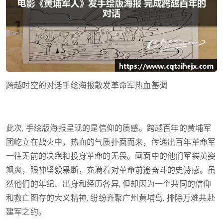
跨越时空的对话手绘海报散发革命军热血基调
此次, 手绘版海报呈现的是信仰的质感。跨越百年的黄埔军
团屹立在战火中，热血的气质扑面而来，传递出百年革命军
一往无前的决绝和投身革命的无畏。画面中的他们军装英姿
飒爽，眼神坚毅果断，充满着对革命前途奋斗的史诗感。虽
然他们的年纪、出身和经历各异, 但却因为一个共同的信仰
和救亡图存的大义精神, 纷纷齐聚广州黄埔岛, 排除万难共赴
建军之约。