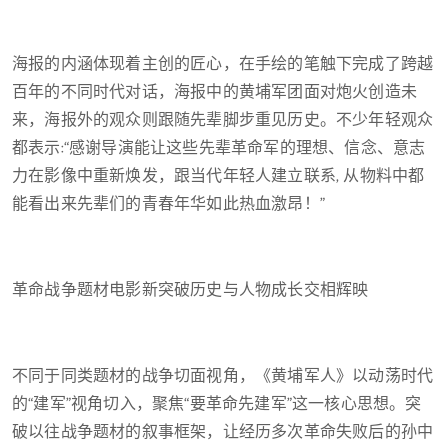
海报的内涵体现着主创的匠心，在手绘的笔触下完成了跨越
百年的不同时代对话，海报中的黄埔军团面对炮火创造未
来，海报外的观众则跟随先辈脚步重见历史。不少年轻观众
都表示:“感谢导演能让这些先辈革命军的理想、信念、意志
力在影像中重新焕发，跟当代年轻人建立联系, 从物料中都
能看出来先辈们的青春年华如此热血激昂！”
革命战争题材电影新突破历史与人物成长交相辉映
不同于同类题材的战争切面视角，《黄埔军人》以动荡时代
的“建军”视角切入，聚焦“要革命先建军”这一核心思想。突
破以往战争题材的叙事框架，让经历多次革命失败后的孙中