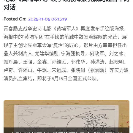
对话
Posted On:
2025-11-05 06:15:19
青春励志战争史诗电影《黄埔军人》再度发布手绘版海报，
海报中的“黄埔军团”在手绘的笔触中散发着耀眼的光芒，展
现了主创让先辈革命军“复活”的匠心。影片由方莘莘担任出
品人兼制片人, 尤建华编剧, 宁海强执导，何政军、刘之冰、
颜丹晨、王强、金鑫、孙维民、郭伟华、孙洪涛、赵晓明、
卢奇、许还山、牛飘、宋运成、张晓佩（张澜澜）等实力派
演员热血集结，即将于6月16日全国正式公映。