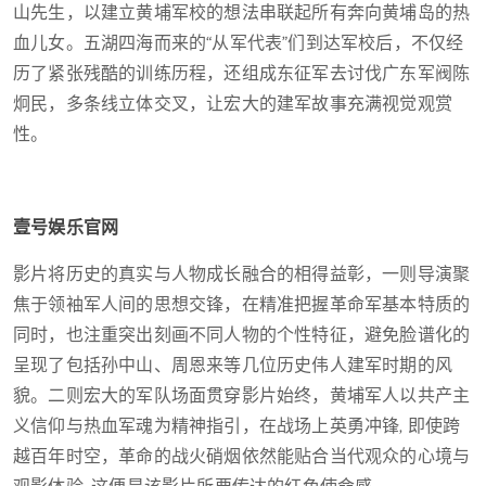
山先生，以建立黄埔军校的想法串联起所有奔向黄埔岛的热
血儿女。五湖四海而来的“从军代表”们到达军校后，不仅经
历了紧张残酷的训练历程，还组成东征军去讨伐广东军阀陈
炯民，多条线立体交叉，让宏大的建军故事充满视觉观赏
性。
壹号娱乐官网
影片将历史的真实与人物成长融合的相得益彰，一则导演聚
焦于领袖军人间的思想交锋，在精准把握革命军基本特质的
同时，也注重突出刻画不同人物的个性特征，避免脸谱化的
呈现了包括孙中山、周恩来等几位历史伟人建军时期的风
貌。二则宏大的军队场面贯穿影片始终，黄埔军人以共产主
义信仰与热血军魂为精神指引，在战场上英勇冲锋, 即使跨
越百年时空，革命的战火硝烟依然能贴合当代观众的心境与