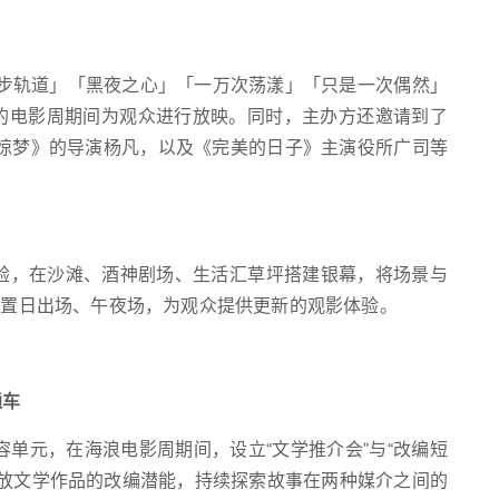
」「超同步轨道」「黑夜之心」「一万次荡漾」「只是一次偶然」
日的电影周期间为观众进行放映。同时，主办方还邀请到了
园惊梦》的导演杨凡，以及《完美的日子》主演役所广司等
验，在沙滩、酒神剧场、生活汇草坪搭建银幕，将场景与
设置日出场、午夜场，为观众提供更新的观影体验。
通车
容单元，在海浪电影周期间，设立“文学推介会”与“改编短
释放文学作品的改编潜能，持续探索故事在两种媒介之间的