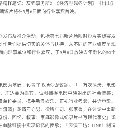
路精怪笔记：灰猫事务所》《经济型越冬计划》《出山》
编短片将在9月6日面向行业嘉宾首映。
办发布及推介活动，包括第七届新片场限时短片锦标赛发
创作者们提供切实的关怀与扶持，从不同的产业维度呈现
面向理事单位和行业嘉宾，于9月8日放映去年孵化的10个
以电影为基础，设置了多场沙龙议题。「一万次荡漾：电影
凡、庄达菲为嘉宾，试图捕捉电影中映射出的社会情感；
事单位委员，携手新浪娱乐，正视行业考验，共话电影、
上流淌」邀请刁亦男、役所广司、张家鲁，在讨论中重新
身份、回忆、叙事：家庭影像式纪录片书写现代家史」邀
血脉链接中实现记忆的传承；「表演工坊：LINK！制造