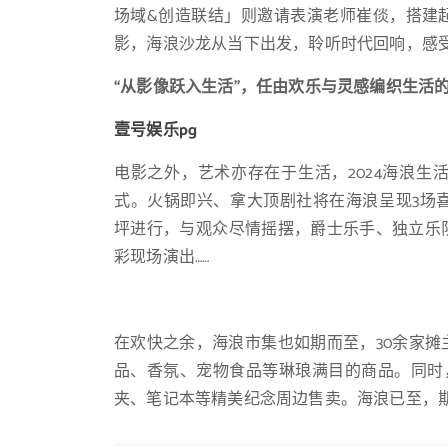
场域&创造联结」则邀请表演老师崔倓，搭建
影，海浪沙龙从当下出发，聆听时代回响，感
“从影像跃入生活”，任由欢乐与灵感编织生活
壹号娱乐pg
电影之外，艺术亦存在于生活，2024海浪
式。火锅即兴、拿大顶剧社将在海浪呈现3场
坪进行，与观众尽情摇摆，爵士乐手、独立乐
彩现场演出……
在欢快之余，海浪市集也如期而至，30余家
品、香氛、宠物食品等琳琅满目的商品。同时，
夹、笔记本等精美纪念周边售卖。海浪已至，