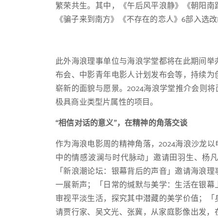
繁荣共生。其中，《午后风平浪静》《朝阳南
《骗子来到南方》《不存在的恋人》6部入选改
此外海浪理事单位与海浪学堂都将在此期间举
布会、中影青年电影人计划发布会等，持续为
崭新的面貌与愿景。2024海浪学堂推介会则将
极具商业类型片属性的项目。
“相信对话的意义”，在精神的角落交谈
作为海浪电影周的精神角落，2024海浪沙龙
中的情感波澜与时代脉动」邀请田羽生、杨
「新浪潮论坛：银幕背后的声音」邀请海浪理
一展新声；「日常的缄默与美学：生活在银幕
审视平淡生活，探究其中潜藏的美学价值；「
请贾行家、吴文光、张冀，从家庭影像出发，在